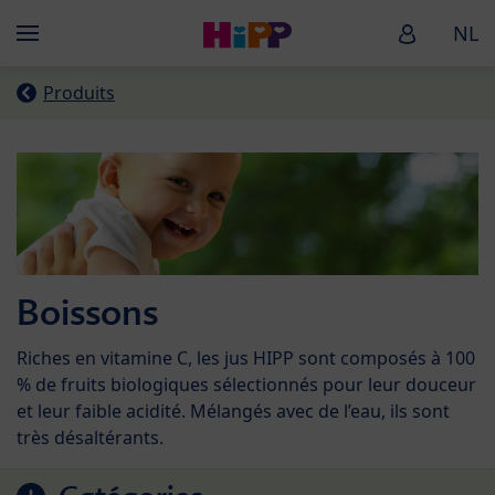
Skip to main content
HiPP Baby
NL
Menü
Produits
Boissons
Riches en vitamine C, les jus HIPP sont composés à 100
% de fruits biologiques sélectionnés pour leur douceur
et leur faible acidité. Mélangés avec de l’eau, ils sont
très désaltérants.
Accéder à la liste des produits