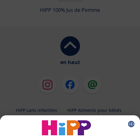
HiPP 100% Jus de Pomme
en haut
HiPP Laits infantiles
HiPP Aliments pour bébés
HiPP Grossesse
Protection des données
Conditions d'utilisation