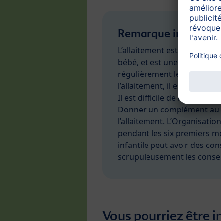
Remarque importan
L’allaitement est le système
bébé, et est une merveilleu
régulièrement le sein est l
l’allaitement, il est partic
Il est difficile de revenir à
Donner un complément au b
l’allaitement. L’Organisatio
pendant les six premiers mo
infantile peut avoir des co
scrupuleusement les conseils
Vous pourriez être i