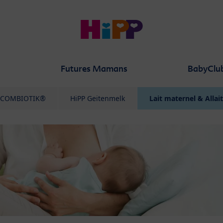
Futures Mamans
BabyClu
 COMBIOTIK®
HiPP Geitenmelk
Lait maternel & Alla