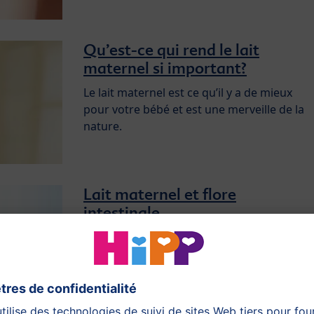
Qu’est-ce qui rend le lait
maternel si important?
Le lait maternel est ce qu’il y a de mieux
pour votre bébé et est une merveille de la
nature.
Lait maternel et flore
intestinale
Animation: Voilà comment agit le lait
maternel dans les intestins…