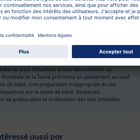
te
 d’alimentation le meilleur et le moins cher pour votre
se protection contre les maladies. Proposer
e meilleur moyen de réguler les montées de lait. Durant
ulièrement important d’avoir une alimentation équilibrée.
 l’allaitement après avoir choisi de donner le biberon.
iberon peut influencer le bon déroulement de
n Mondiale de la Santé préconise un allaitement exclusif
is de bébé. Une préparation inappropriée du lait
nséquences sur la santé de bébé. Respectez
 de préparation et d’utilisation des laits infantiles.
ntéressé aussi par