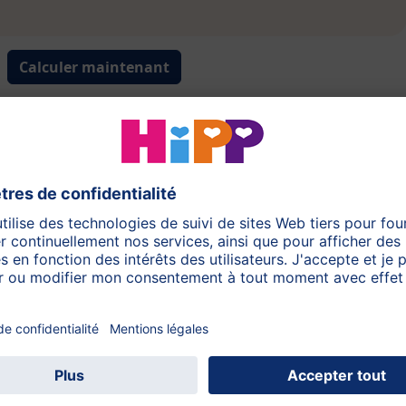
Calculer maintenant
🡇