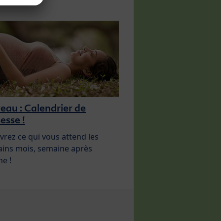
au : Calendrier de
esse !
rez ce qui vous attend les
ins mois, semaine après
e !