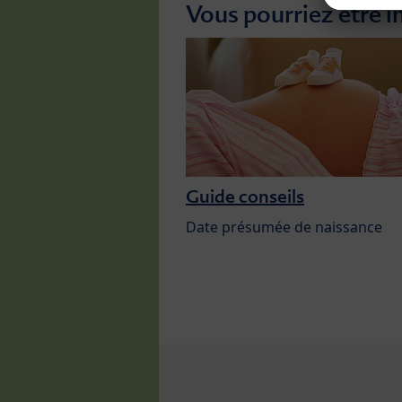
Vous pourriez être i
Guide conseils
Date présumée de naissance