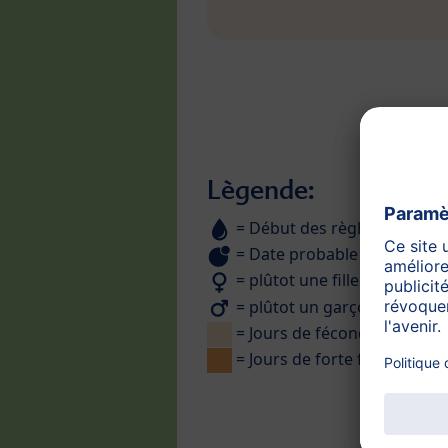
Lègende:
= Début des règles
= Date probable d'ovulation
= plûtot une fille
= plûtot un garçon
= Jours de fécondité
= Jours de forte fécondité