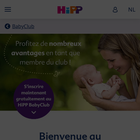
Skip to main content
HiPP Baby
NL
Menü
BabyClub
Bienvenue au