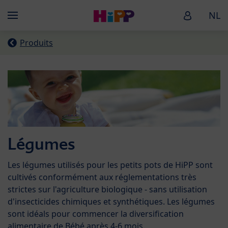
Skip to main content
HiPP Baby
NL
Menü
Produits
Légumes
Les légumes utilisés pour les petits pots de HiPP sont
cultivés conformément aux réglementations très
strictes sur l'agriculture biologique - sans utilisation
d'insecticides chimiques et synthétiques. Les légumes
sont idéals pour commencer la diversification
alimentaire de Bébé après 4-6 mois.