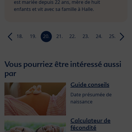
est mariée depuis 22 ans, mère de huit
enfants et vit avec sa famille à Halle.
17.
18.
19.
20.
21.
22.
23.
24.
25.
26.
SA
SA
SA
SA
SA
SA
SA
SA
SA
SA
Vous pourriez être intéressé aussi
par
Guide conseils
Date présumée de
naissance
Calculateur de
fécondité