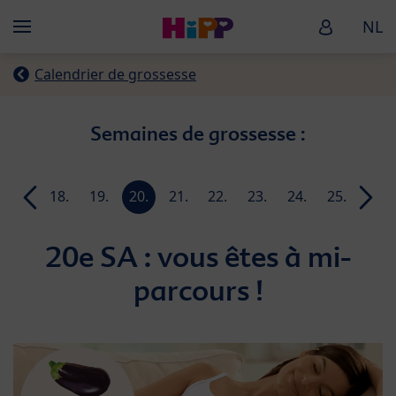
Skip to main content
HiPP Baby
NL
Menü
Calendrier de grossesse
Semaines de grossesse :
17.
18.
19.
20.
21.
22.
23.
24.
25.
26.
SA
SA
SA
SA
SA
SA
SA
SA
SA
SA
20e SA : vous êtes à mi-
parcours !