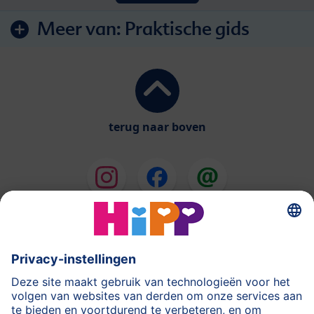
Meer van:
Praktische gids
terug naar boven
HiPP Melkbereidingen
HiPP Babyvoeding
HiPP tijdens de Zwangerschap
Privacyverklaring
Gebruiksvoorwaarden