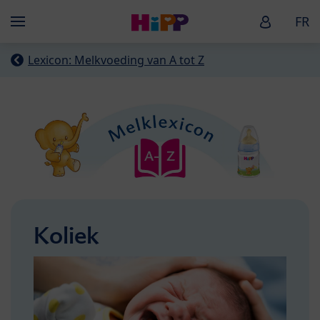
Skip to main content
HiPP Baby
FR
Menü
Lexicon: Melkvoeding van A tot Z
Koliek