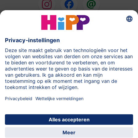
HiPP Melkbereidingen
HiPP Babyvoeding
HiPP tijdens de Zwangerschap
Privacyverklaring
Gebruiksvoorwaarden
Stempel
Meer over HiPP
Contact
Beveiligde gegevensoverdracht door encryptie
© 2026 HiPP