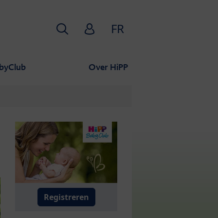
Zoekopdracht
HiPP Babyclub
FR
byClub
Over HiPP
Registreren