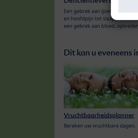
Deficiëntieverschijnsel
Een gebrek aan ijzer is niet z
en hoofdpijn tot slaapprobleme
een gebrek aan bloed, optreden
Dit kan u eveneens i
Vruchtbaarheidsplanner
Bereken uw vruchtbare dagen.