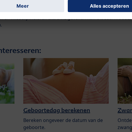
en
onder gevolgen: symptomen die variëren van vermoeidheid
n en misselijkheid. In extreme gevallen kan bloedarmoede,
.
nteresseren:
Geboortedag berekenen
Zwan
Bereken ongeveer de datum van de
Ontde
geboorte.
zwange