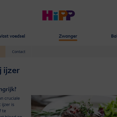
Vast voedsel
Zwanger
Ba
Contact
 ijzer
ngrijk?
an cruciale
ijzer is
 te