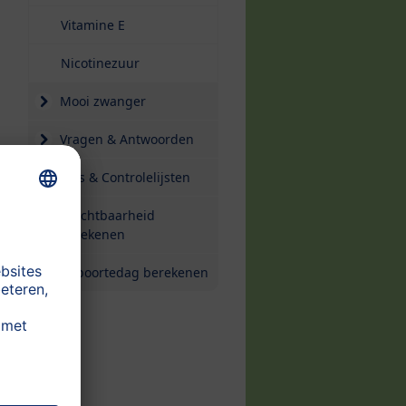
Vitamine E
Nicotinezuur
Mooi zwanger
Vragen & Antwoorden
Tips & Controlelijsten
Vruchtbaarheid
berekenen
Geboortedag berekenen