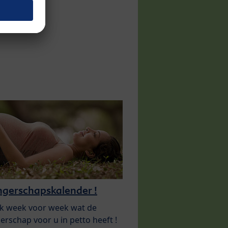
gerschapskalender !
k week voor week wat de
rschap voor u in petto heeft !