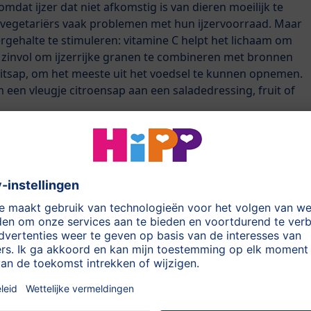
omdat ijzer dat niet afkomstig is van dieren moeilijk te
vegetariërs vaak problemen met hun ijzervoorraad. Maar
ergehalte te stimuleren: vitamine C helpt het lichaam om
s zinvol om ijzerrijke granen te combineren met bronnen
fruitsap, om het meeste uit het voedsel te kunnen opnemen.
een vleugje citroensap aan een saladedressing, fruit of
 looizuur blokkeert de ijzeropname en komt voor in zwarte
ijn rijk aan ijzer. Veel waardevolle ijzer kan ook worden
 meer zo populair als vroeger. Het werd aangenomen dat
er. Tegenwoordig weten we dat spinazie een rijke bron van
e als ooit werd aangenomen. Honderd gram bevat ongeveer 3-