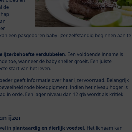
et bloed en
l de
chap
van
ier
an een pasgeboren baby ijzer zelfstandig beginnen aan te
e ijzerbehoefte verdubbelen
. Een voldoende inname is
nde toe, wanneer de baby sneller groeit. Een juiste
cte start van het leven.
moeder geeft informatie over haar ijzervoorraad. Belangrijk
oeveelheid rode bloedpigment. Indien het niveau hoger is
ad in orde. Een lager niveau dan 12 g% wordt als kritiek
n ijzer
owel in
plantaardig en dierlijk voedsel.
Het lichaam kan