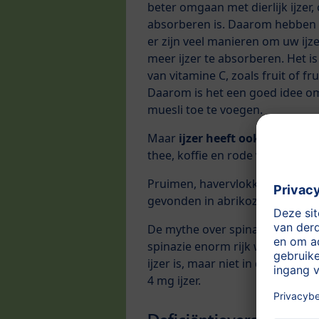
beter omgaan met dierlijk ijzer, 
absorberen is. Daarom hebben 
er zijn veel manieren om uw ijz
meer ijzer te absorberen. Het i
van vitamine C, zoals fruit of 
Daarom is het een goed idee om 
muesli toe te voegen.
Maar
ijzer heeft ook vijanden
:
thee, koffie en rode wijn.
Pruimen, havervlokken en vlees z
gevonden in abrikozen.
De mythe over spinazie is niet
spinazie enorm rijk was aan ijz
ijzer is, maar niet in die mat
4 mg ijzer.