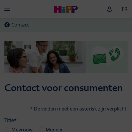
Skip to main content
HiPP Baby
FR
Menü
Contact
Contact voor consumenten
* De velden meet een asterisk zijn verplicht.
Title*:
Mevrouw
Meneer