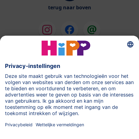
terug naar boven
HiPP Melkbereidingen
HiPP Babyvoeding
HiPP tijdens de Zwangerschap
Privacyverklaring
Gebruiksvoorwaarden
Stempel
Meer over HiPP
Contact
Beveiligde gegevensoverdracht door encryptie