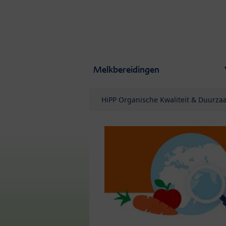
Skip to main content
Melkbereidingen
HiPP Organische Kwaliteit & Duurz