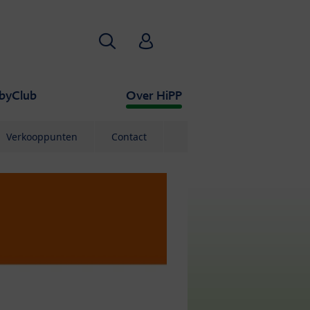
Zoekopdracht
HiPP Babyclub
byClub
Over HiPP
Verkooppunten
Contact