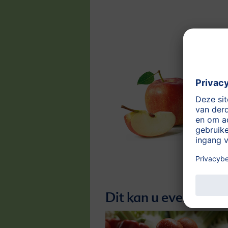
Dit kan u eveneens i