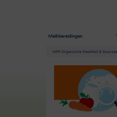
Skip to main content
Melkbereidingen
HiPP Organische Kwaliteit & Duurz