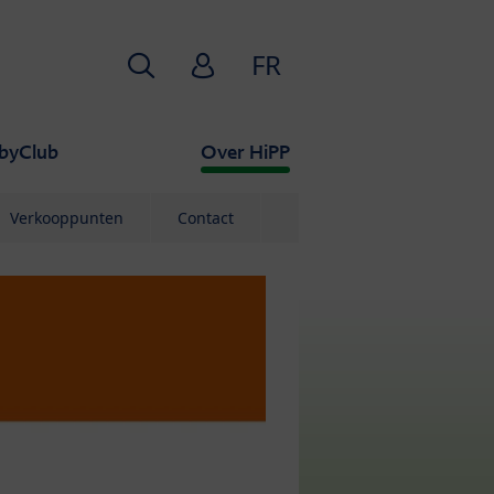
Zoekopdracht
HiPP Babyclub
FR
byClub
Over HiPP
Verkooppunten
Contact