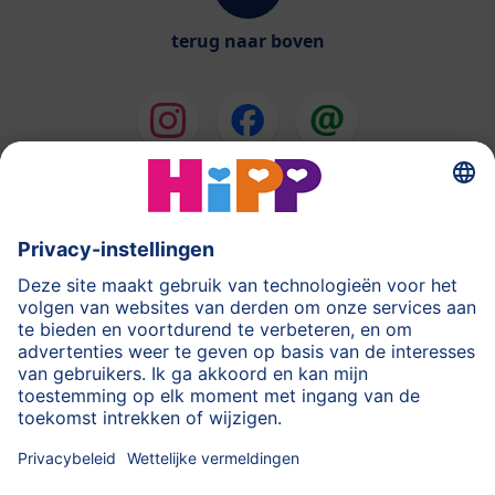
terug naar boven
HiPP Melkbereidingen
HiPP Babyvoeding
HiPP tijdens de Zwangerschap
Privacyverklaring
Gebruiksvoorwaarden
Stempel
Meer over HiPP
Contact
Beveiligde gegevensoverdracht door encryptie