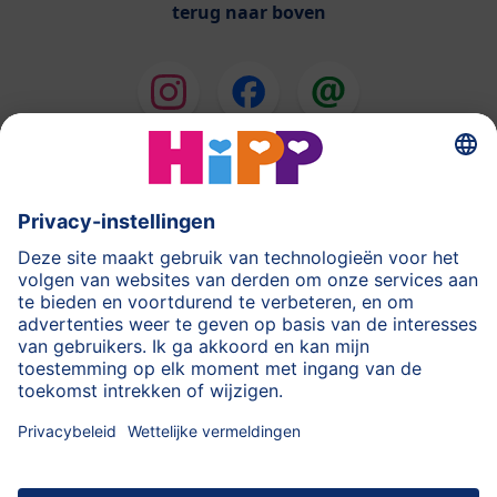
terug naar boven
HiPP Melkbereidingen
HiPP Babyvoeding
HiPP tijdens de Zwangerschap
Privacyverklaring
Gebruiksvoorwaarden
Stempel
Meer over HiPP
Contact
Beveiligde gegevensoverdracht door encryptie