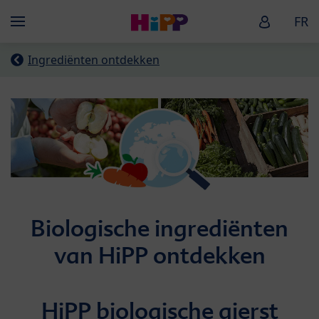
Skip to main content
HiPP Baby
FR
Menü
Ingrediënten ontdekken
Biologische ingrediënten
van HiPP ontdekken
HiPP biologische gierst