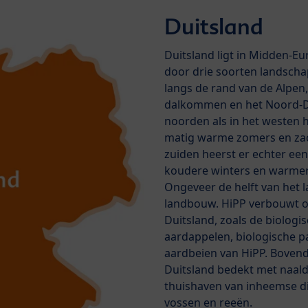
Duitsland
Duitsland ligt in Midden-
door drie soorten landscha
langs de rand van de Alpe
dalkommen en het Noord-Du
noorden als in het westen h
matig warme zomers en zach
zuiden heerst er echter een
koudere winters en warmer
Ongeveer de helft van het 
landbouw. HiPP verbouwt o
Duitsland, zoals de biologi
aardappelen, biologische p
aardbeien van HiPP. Bovend
Duitsland bedekt met naald-
thuishaven van inheemse di
vossen en reeën.