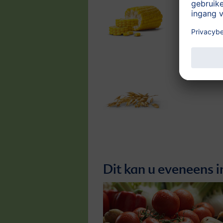
Dit kan u eveneens i