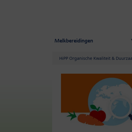
Skip to main content
Melkbereidingen
HiPP Organische Kwaliteit & Duurz