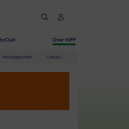
Zoekopdracht
HiPP Babyclub
byClub
Over HiPP
Verkooppunten
Contact