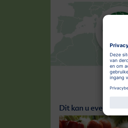
Dit kan u eveneens i