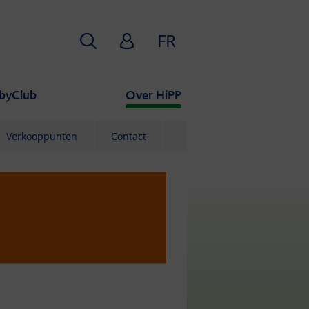
Zoekopdracht
HiPP Babyclub
FR
byClub
Over HiPP
Verkooppunten
Contact