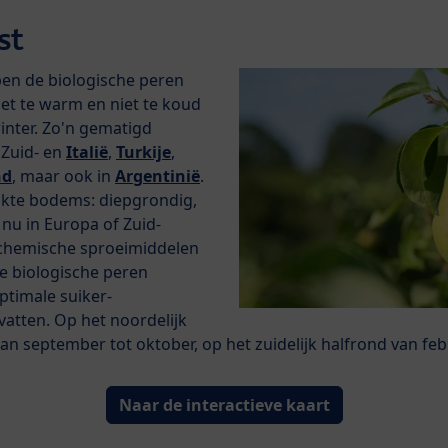
st
ben de biologische peren
iet te warm en niet te koud
winter. Zo'n gematigd
n Zuid- en
Italië
,
Turkije
,
nd
, maar ook in
Argentinië
.
ikte bodems: diepgrondig,
 nu in Europa of Zuid-
 chemische sproeimiddelen
De biologische peren
ptimale suiker-
atten. Op het noordelijk
an september tot oktober, op het zuidelijk halfrond van feb
Naar de interactieve kaart