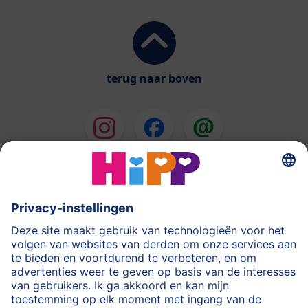
terug naar boven
HiPP Melkbereidingen
HiPP Babyvoeding
HiPP tijdens de Zwangerschap
Privacyverklaring
Gebruiksvoorwaarden
Stempel
Meer over HiPP
Contact