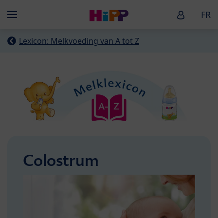
Skip to main content
HiPP Baby
FR
Menü
Lexicon: Melkvoeding van A tot Z
Colostrum