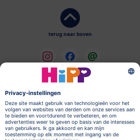
terug naar boven
HiPP Melkbereidingen
HiPP Babyvoeding
HiPP tijdens de Zwangerschap
Privacyverklaring
Gebruiksvoorwaarden
Stempel
Meer over HiPP
Contact