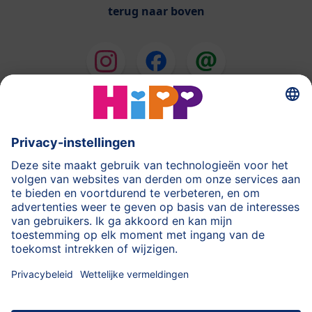
terug naar boven
HiPP Melkbereidingen
HiPP Babyvoeding
HiPP tijdens de Zwangerschap
Privacyverklaring
Gebruiksvoorwaarden
Stempel
Meer over HiPP
Contact
Beveiligde gegevensoverdracht door encryptie