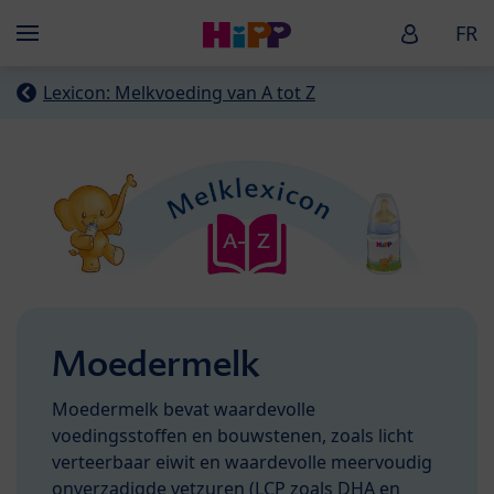
Skip to main content
HiPP Baby
FR
Menü
Lexicon: Melkvoeding van A tot Z
Moedermelk
Moedermelk bevat waardevolle
voedingsstoffen en bouwstenen, zoals licht
verteerbaar eiwit en waardevolle meervoudig
onverzadigde vetzuren (
LCP
zoals
DHA
en