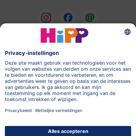
HiPP Melkbereidingen
HiPP Babyvoeding
HiPP tijdens de Zwangerschap
Privacyverklaring
Gebruiksvoorwaarden
Stempel
Meer over HiPP
Contact
Beveiligde gegevensoverdracht door encryptie