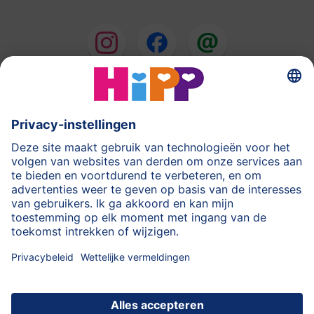
HiPP Melkbereidingen
HiPP Babyvoeding
HiPP tijdens de Zwangerschap
Privacyverklaring
Gebruiksvoorwaarden
Stempel
Meer over HiPP
Contact
Beveiligde gegevensoverdracht door encryptie