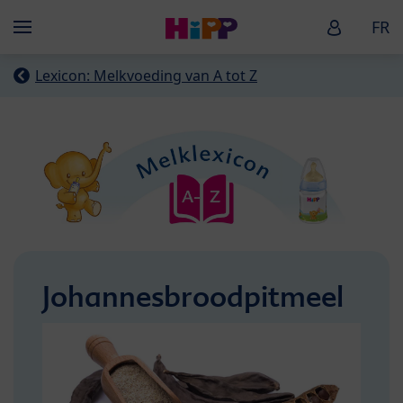
Skip to main content
HiPP Baby
FR
Menü
Lexicon: Melkvoeding van A tot Z
Johannesbroodpitmeel