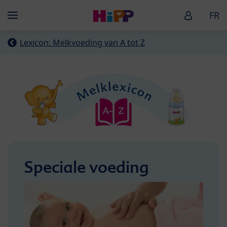
Skip to main content
HiPP Baby
FR
Menü
Lexicon: Melkvoeding van A tot Z
Speciale voeding