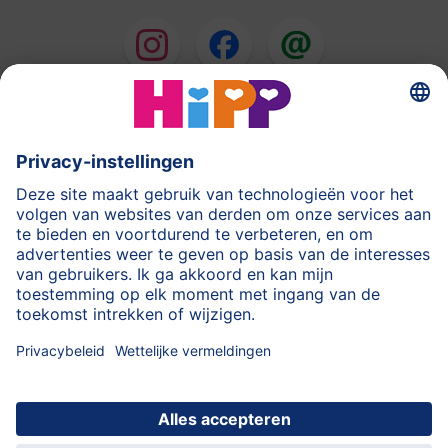
HiPP Melkbereidingen
HiPP Babyvoeding
HiPP tijdens de Zwangerschap
Privacyverklaring
Gebruiksvoorwaarden
Stempel
Meer over HiPP
Contact
Beveiligde gegevensoverdracht door encryptie