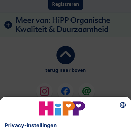
Registreren
Meer van:
HiPP Organische
Kwaliteit & Duurzaamheid
terug naar boven
HiPP Melkbereidingen
HiPP Babyvoeding
HiPP tijdens de Zwangerschap