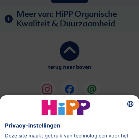
Meer van:
HiPP Organische
Kwaliteit & Duurzaamheid
terug naar boven
HiPP Melkbereidingen
HiPP Babyvoeding
HiPP tijdens de Zwangerschap