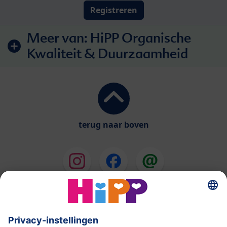
Registreren
Meer van:
HiPP Organische
Kwaliteit & Duurzaamheid
terug naar boven
HiPP Melkbereidingen
HiPP Babyvoeding
HiPP tijdens de Zwangerschap