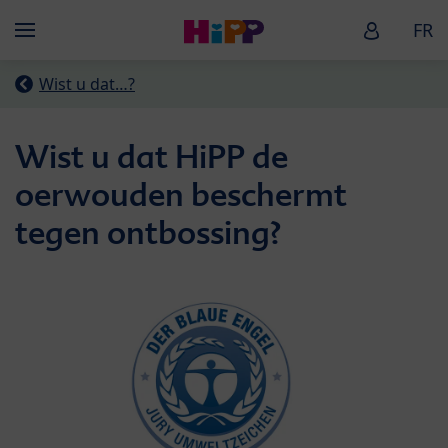
Skip to main content
HiPP Baby
FR
Menü
Wist u dat…?
Wist u dat HiPP de
oerwouden beschermt
tegen ontbossing?