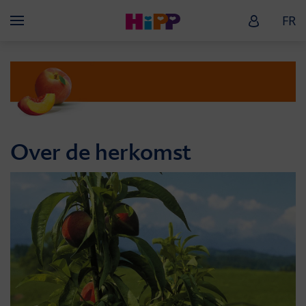
Skip to main content
HiPP Baby
FR
Menü
Over de herkomst