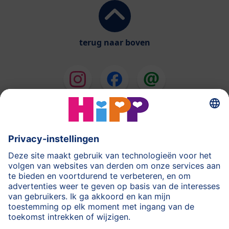
terug naar boven
HiPP Melkbereidingen
HiPP Babyvoeding
HiPP tijdens de Zwangerschap
Privacyverklaring
Gebruiksvoorwaarden
Stempel
Meer over HiPP
Contact
Beveiligde gegevensoverdracht door encryptie