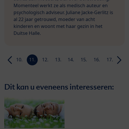
Momenteel werkt ze als medisch auteur en
psychologisch adviseur. Juliane Jacke-Gerlitz is
al 22 jaar getrouwd, moeder van acht
kinderen en woont met haar gezin in het
Duitse Halle.
9.
10.
11.
12.
13.
14.
15.
16.
17.
18.
week
week
week
week
week
week
week
week
week
week
Dit kan u eveneens interesseren: