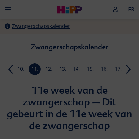
Skip to main content
HiPP Baby
FR
Menü
Zwangerschapskalender
Zwangerschapskalender
9.
10.
11.
12.
13.
14.
15.
16.
17.
18.
week
week
week
week
week
week
week
week
week
week
11e week van de
zwangerschap – Dit
gebeurt in de 11e week van
de zwangerschap