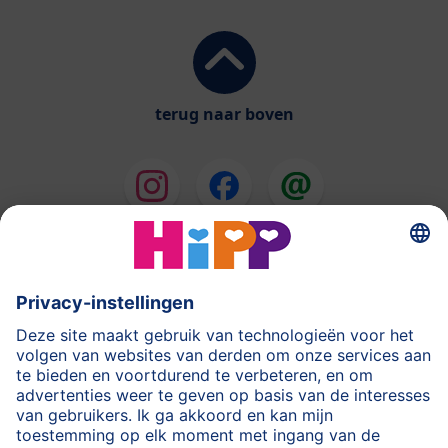
terug naar boven
HiPP Melkbereidingen
HiPP Babyvoeding
HiPP tijdens de Zwangerschap
Privacyverklaring
Gebruiksvoorwaarden
Stempel
Meer over HiPP
Contact